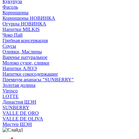
Кукуруза
Фасоль
Корнишоны
Корнишоны НОВИНКА
Огурцы НОВИНКА
Напитки MILKIS
Чоко Пай
Грибная консервация
Соусы
Оливки, Маслины
Варенье натуральное
Молоко сухое, сливки
Напитки АЛОЭ
Напитки сокосодержащие
Премиум ананасы "SUNBERRY"
Золотая долина
Virosco
LOTTE
Династия ШЭН
SUNBERRY
VALLE DE ORO
VALLE DE OLIVA
Мистер ШЭН