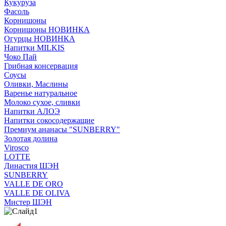
Кукуруза
Фасоль
Корнишоны
Корнишоны НОВИНКА
Огурцы НОВИНКА
Напитки MILKIS
Чоко Пай
Грибная консервация
Соусы
Оливки, Маслины
Варенье натуральное
Молоко сухое, сливки
Напитки АЛОЭ
Напитки сокосодержащие
Премиум ананасы "SUNBERRY"
Золотая долина
Virosco
LOTTE
Династия ШЭН
SUNBERRY
VALLE DE ORO
VALLE DE OLIVA
Мистер ШЭН